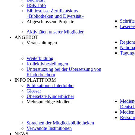
HSK-Info
Bibliosuisse Zertifikatskurs
«Bibliotheken und Diversität»
Schrift
Abgeschlossene Projekte
Leserei
Aktivitäten unserer Mitglieder
ANGEBOT
Regiona
Veranstaltungen
Nationa
Tagung
Weiterbildung
Kollektivbestellungen
Unterstützung bei der Übersetzung von
Kinderbüchern
INFO PLATTFORM
Publikationen Interbiblio
Glossar
Übersetzte Kinderbücher
Medien
Mehrsprachige Medien
Deutsch
Medien
Ressour
Sprachen der Mitgliedsbibliotheken
Verwandte Institutionen
NEWS