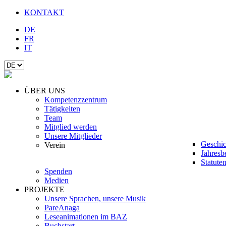
KONTAKT
DE
FR
IT
ÜBER UNS
Kompetenzzentrum
Tätigkeiten
Team
Mitglied werden
Unsere Mitglieder
Geschic
Verein
Jahresb
Statute
Spenden
Medien
PROJEKTE
Unsere Sprachen, unsere Musik
PareAnaga
Leseanimationen im BAZ
Buchstart