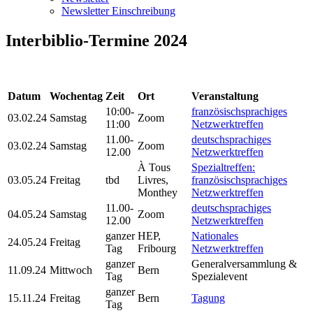
Newsletter Einschreibung
Interbiblio-Termine 2024
Datum
Wochentag
Zeit
Ort
Veranstaltung
10:00-
französischsprachiges
03.02.24
Samstag
Zoom
11:00
Netzwerktreffen
11.00-
deutschsprachiges
03.02.24
Samstag
Zoom
12.00
Netzwerktreffen
À Tous
Spezialtreffen:
03.05.24
Freitag
tbd
Livres,
französischsprachiges
Monthey
Netzwerktreffen
11.00-
deutschsprachiges
04.05.24
Samstag
Zoom
12.00
Netzwerktreffen
ganzer
HEP,
Nationales
24.05.24
Freitag
Tag
Fribourg
Netzwerktreffen
ganzer
Generalversammlung &
11.09.24
Mittwoch
Bern
Tag
Spezialevent
ganzer
15.11.24
Freitag
Bern
Tagung
Tag