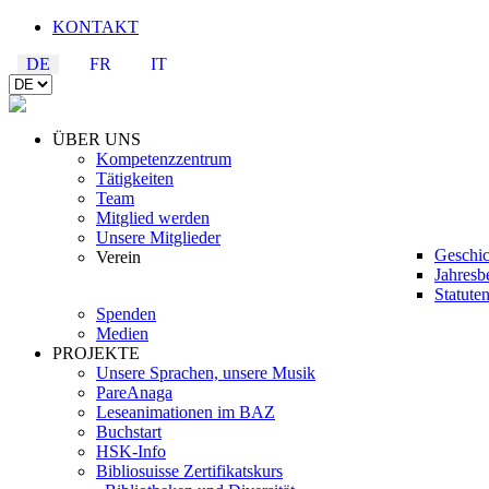
KONTAKT
DE
FR
IT
ÜBER UNS
Kompetenzzentrum
Tätigkeiten
Team
Mitglied werden
Unsere Mitglieder
Geschic
Verein
Jahresb
Statute
Spenden
Medien
PROJEKTE
Unsere Sprachen, unsere Musik
PareAnaga
Leseanimationen im BAZ
Buchstart
HSK-Info
Bibliosuisse Zertifikatskurs