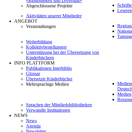
«Bibliotheken und Diversität»
Schrift
Abgeschlossene Projekte
Leserei
Aktivitäten unserer Mitglieder
ANGEBOT
Regiona
Veranstaltungen
Nationa
Tagung
Weiterbildung
Kollektivbestellungen
Unterstützung bei der Übersetzung von
Kinderbüchern
INFO PLATTFORM
Publikationen Interbiblio
Glossar
Übersetzte Kinderbücher
Medien
Mehrsprachige Medien
Deutsch
Medien
Ressour
Sprachen der Mitgliedsbibliotheken
Verwandte Institutionen
NEWS
News
Agenda
Newsletter