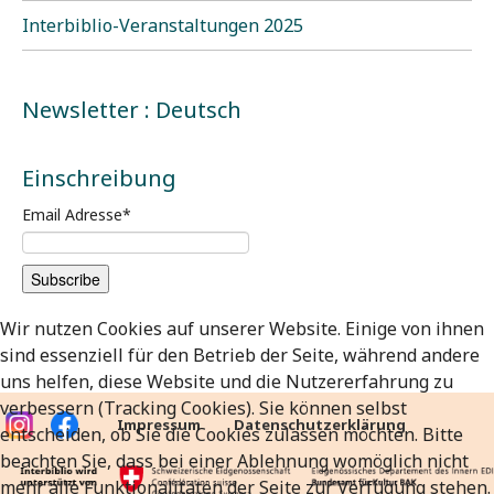
Interbiblio-Veranstaltungen 2025
Newsletter : Deutsch
Einschreibung
Email Adresse
*
Wir nutzen Cookies auf unserer Website. Einige von ihnen
sind essenziell für den Betrieb der Seite, während andere
uns helfen, diese Website und die Nutzererfahrung zu
verbessern (Tracking Cookies). Sie können selbst
Impressum
Datenschutzerklärung
entscheiden, ob Sie die Cookies zulassen möchten. Bitte
beachten Sie, dass bei einer Ablehnung womöglich nicht
mehr alle Funktionalitäten der Seite zur Verfügung stehen.