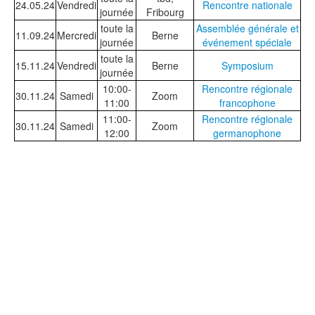
24.05.24
Vendredi
Rencontre nationale
journée
Fribourg
toute la
Assemblée générale et
11.09.24
Mercredi
Berne
journée
événement spéciale
toute la
15.11.24
Vendredi
Berne
Symposium
journée
10:00-
Rencontre régionale
30.11.24
Samedi
Zoom
11:00
francophone
11:00-
Rencontre régionale
30.11.24
Samedi
Zoom
12:00
germanophone