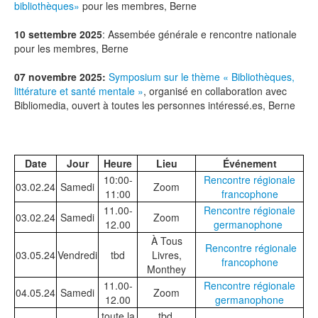
bibliothèques»
pour les membres, Berne
10 settembre 2025
: Assembée générale e rencontre nationale
pour les membres, Berne
07 novembre 2025:
Symposium sur le thème « Bibliothèques,
littérature et santé mentale »
, organisé en collaboration avec
Bibliomedia, ouvert à toutes les personnes intéressé.es, Berne
Date
Jour
Heure
Lieu
Événement
10:00-
Rencontre régionale
03.02.24
Samedi
Zoom
11:00
francophone
11.00-
Rencontre régionale
03.02.24
Samedi
Zoom
12.00
germanophone
À Tous
Rencontre régionale
03.05.24
Vendredi
tbd
Livres,
francophone
Monthey
11.00-
Rencontre régionale
04.05.24
Samedi
Zoom
12.00
germanophone
toute la
tbd,