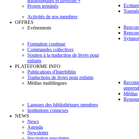
Bibliothèques et diversité »
Ecritur
Projets terminés
Tournée 
Activités de nos membres
OFFRES
Rencont
Evénements
Rencont
Sympos
Formation continue
Commandes collectives
Soutien à la traduction de livres pour
enfants
PLATEFORME INFO
Publications d'Interbiblio
Traductions de livres pour enfants
Recomm
Médias multilingues
apprendr
Médias
Ressour
Langues des bibliothèques membres
Institutions connexes
NEWS
News
Agenda
Newsletter
Inscription newsletter