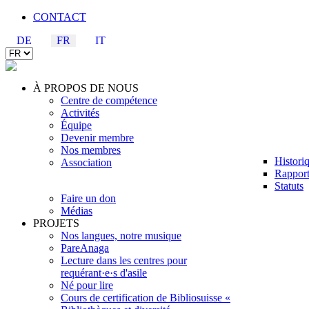
CONTACT
DE
FR
IT
À PROPOS DE NOUS
Centre de compétence
Activités
Équipe
Devenir membre
Nos membres
Histori
Association
Rapport
Statuts
Faire un don
Médias
PROJETS
Nos langues, notre musique
PareAnaga
Lecture dans les centres pour
requérant·e·s d'asile
Né pour lire
Cours de certification de Bibliosuisse «