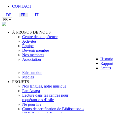
CONTACT
DE
FR
IT
À PROPOS DE NOUS
Centre de compétence
Activités
Équipe
Devenir membre
Nos membres
Histori
Association
Rapport
Statuts
Faire un don
Médias
PROJETS
Nos langues, notre musique
PareAnaga
Lecture dans les centres pour
requérant·e·s d'asile
Né pour lire
Cours de certification de Bibliosuisse «