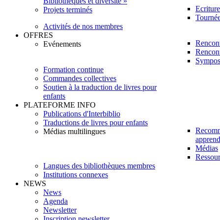
Bibliothèques et diversité »
Ecritur
Projets terminés
Tournée 
Activités de nos membres
OFFRES
Rencont
Evénements
Rencont
Sympos
Formation continue
Commandes collectives
Soutien à la traduction de livres pour
enfants
PLATEFORME INFO
Publications d'Interbiblio
Traductions de livres pour enfants
Recomm
Médias multilingues
apprendr
Médias
Ressour
Langues des bibliothèques membres
Institutions connexes
NEWS
News
Agenda
Newsletter
Inscription newsletter