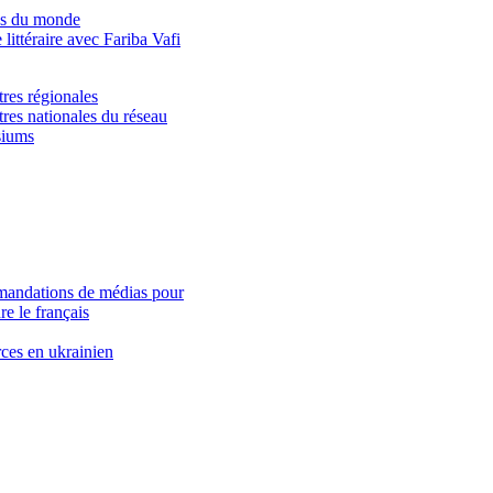
es du monde
littéraire avec Fariba Vafi
res régionales
res nationales du réseau
iums
andations de médias pour
e le français
ces en ukrainien