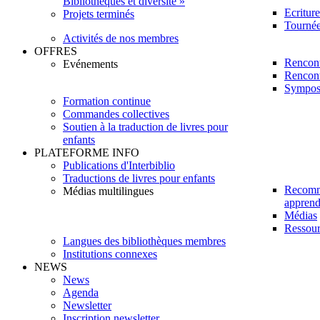
Bibliothèques et diversité »
Ecritur
Projets terminés
Tournée 
Activités de nos membres
OFFRES
Rencont
Evénements
Rencont
Sympos
Formation continue
Commandes collectives
Soutien à la traduction de livres pour
enfants
PLATEFORME INFO
Publications d'Interbiblio
Traductions de livres pour enfants
Recomm
Médias multilingues
apprendr
Médias
Ressour
Langues des bibliothèques membres
Institutions connexes
NEWS
News
Agenda
Newsletter
Inscription newsletter