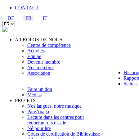
CONTACT
DE
FR
IT
À PROPOS DE NOUS
Centre de compétence
Activités
Équipe
Devenir membre
Nos membres
Histori
Association
Rapport
Statuts
Faire un don
Médias
PROJETS
Nos langues, notre musique
PareAnaga
Lecture dans les centres pour
requérant·e·s d'asile
Né pour lire
Cours de certification de Bibliosuisse «