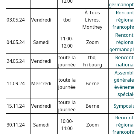
12.00
germanop
À Tous
Rencont
03.05.24
Vendredi
tbd
Livres,
régiona
Monthey
francoph
Rencont
11.00-
04.05.24
Samedi
Zoom
régiona
12.00
germanop
toute la
tbd,
Rencont
24.05.24
Vendredi
journée
Fribourg
nationa
Assembl
toute la
générale
11.09.24
Mercredi
Berne
journée
événeme
spécial
toute la
15.11.24
Vendredi
Berne
Symposi
journée
Rencont
10:00-
30.11.24
Samedi
Zoom
régiona
11:00
francoph