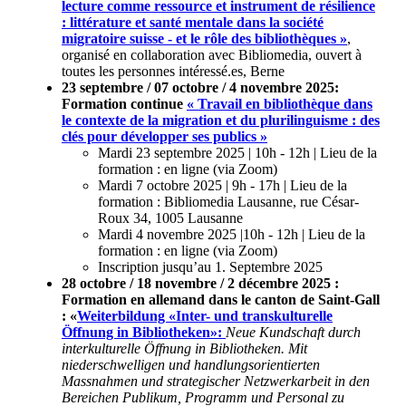
lecture comme ressource et instrument de résilience
: littérature et santé mentale dans la société
migratoire suisse - et le rôle des bibliothèques »
,
organisé en collaboration avec Bibliomedia, ouvert à
toutes les personnes intéressé.es, Berne
23 septembre / 07 octobre / 4 novembre 2025:
Formation continue
« Travail en bibliothèque dans
le contexte de la migration et
du plurilinguisme : des
clés pour développer ses publics »
Mardi 23 septembre 2025 | 10h - 12h | Lieu de la
formation : en ligne (via Zoom)
Mardi 7 octobre 2025 | 9h - 17h | Lieu de la
formation : Bibliomedia Lausanne, rue César-
Roux 34, 1005 Lausanne
Mardi 4 novembre 2025 |10h - 12h | Lieu de la
formation : en ligne (via Zoom)
Inscription jusqu’au 1. Septembre 2025
28 octobre / 18 novembre / 2 décembre 2025 :
Formation en allemand dans le canton de Saint-Gall
:
«
Weiterbildung «Inter- und transkulturelle
Öffnung in Bibliotheken»:
Neue Kundschaft durch
interkulturelle Öffnung in Bibliotheken. Mit
niederschwelligen und handlungsorientierten
Massnahmen und strategischer Netzwerkarbeit in den
Bereichen Publikum, Programm und Personal zu