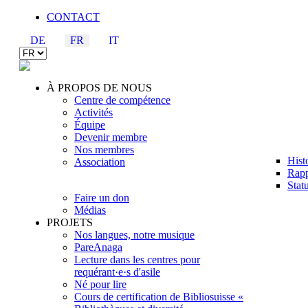
CONTACT
DE
FR
IT
À PROPOS DE NOUS
Centre de compétence
Activités
Équipe
Devenir membre
Nos membres
Hist
Association
Rapp
Statu
Faire un don
Médias
PROJETS
Nos langues, notre musique
PareAnaga
Lecture dans les centres pour
requérant·e·s d'asile
Né pour lire
Cours de certification de Bibliosuisse «