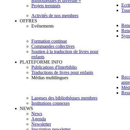
Bibliothèques et diversité »
Ecri
Projets terminés
Tour
Activités de nos membres
OFFRES
Renc
Evénements
Renc
Sym
Formation continue
Commandes collectives
Soutien à la traduction de livres pour
enfants
PLATEFORME INFO
Publications d'Interbiblio
Traductions de livres pour enfants
Reco
Médias multilingues
appr
Méd
Ress
Langues des bibliothèques membres
Institutions connexes
NEWS
News
Agenda
Newsletter
Inscription newsletter