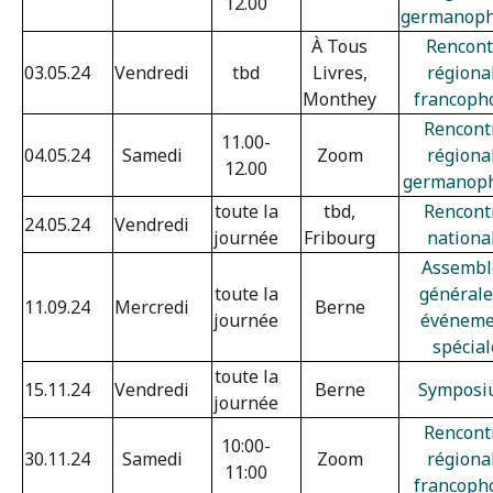
12.00
germanop
À Tous
Rencont
03.05.24
Vendredi
tbd
Livres,
régiona
Monthey
francoph
Rencont
11.00-
04.05.24
Samedi
Zoom
régiona
12.00
germanop
toute la
tbd,
Rencont
24.05.24
Vendredi
journée
Fribourg
nationa
Assembl
toute la
générale
11.09.24
Mercredi
Berne
journée
événeme
spécial
toute la
15.11.24
Vendredi
Berne
Symposi
journée
Rencont
10:00-
30.11.24
Samedi
Zoom
régiona
11:00
francoph