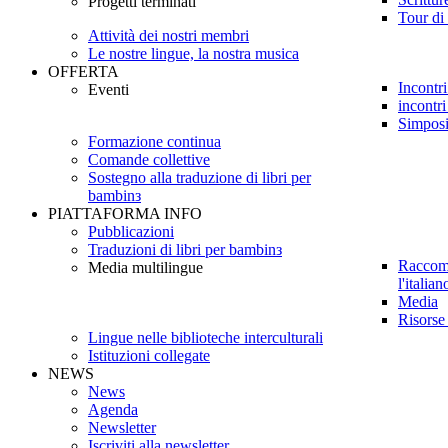
Progetti terminati
Tour di 
Attività dei nostri membri
Le nostre lingue, la nostra musica
OFFERTA
Incontri
Eventi
incontri
Simpos
Formazione continua
Comande collettive
Sostegno alla traduzione di libri per
bambinз
PIATTAFORMA INFO
Pubblicazioni
Traduzioni di libri per bambinз
Raccoma
Media multilingue
l'italian
Media
Risorse
Lingue nelle biblioteche interculturali
Istituzioni collegate
NEWS
News
Agenda
Newsletter
Iscriviti alla newsletter