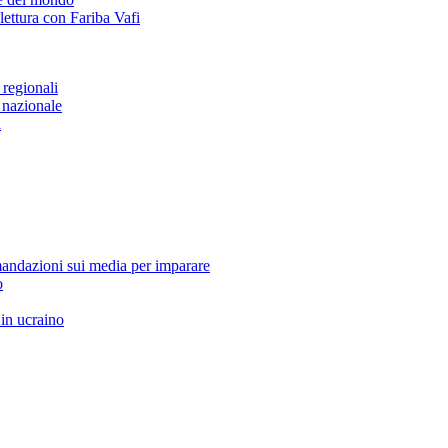
lettura con Fariba Vafi
 regionali
 nazionale
i
ndazioni sui media per imparare
o
 in ucraino