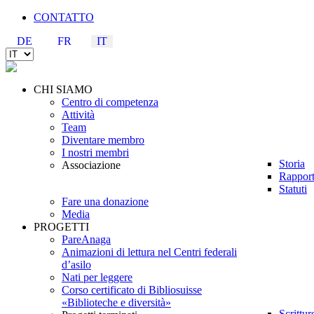
CONTATTO
DE
FR
IT
CHI SIAMO
Centro di competenza
Attività
Team
Diventare membro
I nostri membri
Storia
Associazione
Rapport
Statuti
Fare una donazione
Media
PROGETTI
PareAnaga
Animazioni di lettura nel Centri federali
d’asilo
Nati per leggere
Corso certificato di Bibliosuisse
«Biblioteche e diversità»
Scrittu