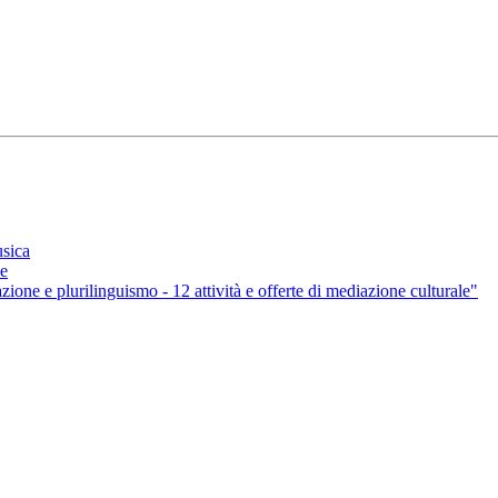
usica
ne
ione e plurilinguismo - 12 attività e offerte di mediazione culturale"