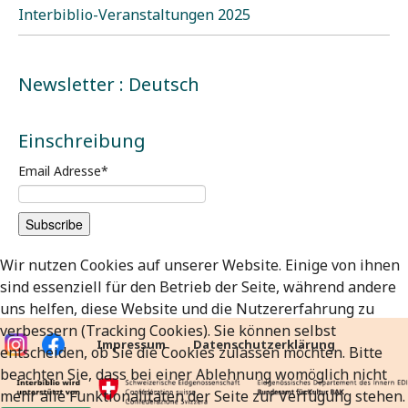
Interbiblio-Veranstaltungen 2025
Newsletter : Deutsch
Einschreibung
Email Adresse
*
Wir nutzen Cookies auf unserer Website. Einige von ihnen
sind essenziell für den Betrieb der Seite, während andere
uns helfen, diese Website und die Nutzererfahrung zu
verbessern (Tracking Cookies). Sie können selbst
Impressum
Datenschutzerklärung
entscheiden, ob Sie die Cookies zulassen möchten. Bitte
beachten Sie, dass bei einer Ablehnung womöglich nicht
mehr alle Funktionalitäten der Seite zur Verfügung stehen.