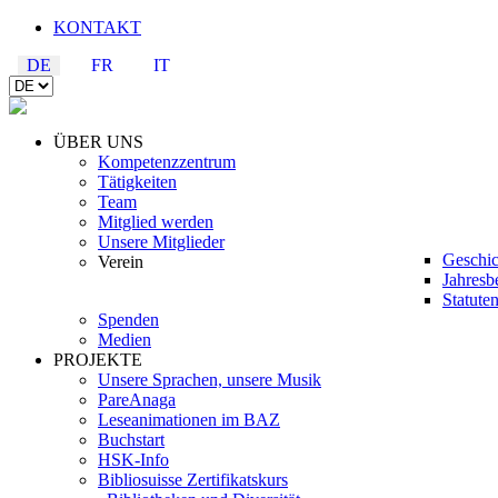
KONTAKT
DE
FR
IT
ÜBER UNS
Kompetenzzentrum
Tätigkeiten
Team
Mitglied werden
Unsere Mitglieder
Geschic
Verein
Jahresb
Statute
Spenden
Medien
PROJEKTE
Unsere Sprachen, unsere Musik
PareAnaga
Leseanimationen im BAZ
Buchstart
HSK-Info
Bibliosuisse Zertifikatskurs