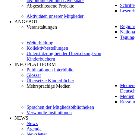
«Bibliotheken und Diversität»
Schrift
Abgeschlossene Projekte
Leserei
Aktivitäten unserer Mitglieder
ANGEBOT
Regiona
Veranstaltungen
Nationa
Tagung
Weiterbildung
Kollektivbestellungen
Unterstützung bei der Übersetzung von
Kinderbüchern
INFO PLATTFORM
Publikationen Interbiblio
Glossar
Übersetzte Kinderbücher
Medien
Mehrsprachige Medien
Deutsch
Medien
Ressour
Sprachen der Mitgliedsbibliotheken
Verwandte Institutionen
NEWS
News
Agenda
Newsletter