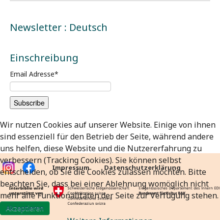
Newsletter : Deutsch
Einschreibung
Email Adresse
*
Wir nutzen Cookies auf unserer Website. Einige von ihnen
sind essenziell für den Betrieb der Seite, während andere
uns helfen, diese Website und die Nutzererfahrung zu
verbessern (Tracking Cookies). Sie können selbst
Impressum
Datenschutzerklärung
entscheiden, ob Sie die Cookies zulassen möchten. Bitte
beachten Sie, dass bei einer Ablehnung womöglich nicht
mehr alle Funktionalitäten der Seite zur Verfügung stehen.
Akzeptieren