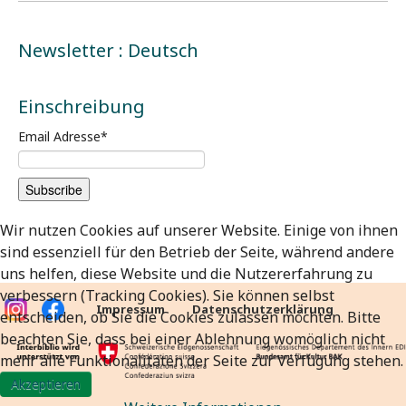
Newsletter : Deutsch
Einschreibung
Email Adresse
*
Wir nutzen Cookies auf unserer Website. Einige von ihnen
sind essenziell für den Betrieb der Seite, während andere
uns helfen, diese Website und die Nutzererfahrung zu
verbessern (Tracking Cookies). Sie können selbst
Impressum
Datenschutzerklärung
entscheiden, ob Sie die Cookies zulassen möchten. Bitte
beachten Sie, dass bei einer Ablehnung womöglich nicht
mehr alle Funktionalitäten der Seite zur Verfügung stehen.
Akzeptieren