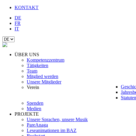
KONTAKT
DE
FR
IT
ÜBER UNS
Kompetenzzentrum
Tätigkeiten
Team
Mitglied werden
Unsere Mitglieder
Geschic
Verein
Jahresb
Statute
Spenden
Medien
PROJEKTE
Unsere Sprachen, unsere Musik
PareAnaga
Leseanimationen im BAZ
Buchstart