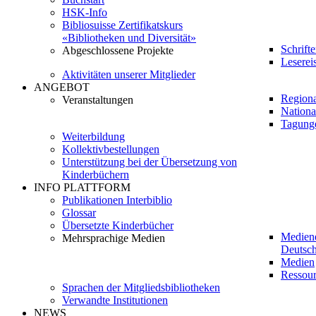
HSK-Info
Bibliosuisse Zertifikatskurs
«Bibliotheken und Diversität»
Schrift
Abgeschlossene Projekte
Leserei
Aktivitäten unserer Mitglieder
ANGEBOT
Regiona
Veranstaltungen
Nationa
Tagung
Weiterbildung
Kollektivbestellungen
Unterstützung bei der Übersetzung von
Kinderbüchern
INFO PLATTFORM
Publikationen Interbiblio
Glossar
Übersetzte Kinderbücher
Medien
Mehrsprachige Medien
Deutsch
Medien
Ressour
Sprachen der Mitgliedsbibliotheken
Verwandte Institutionen
NEWS