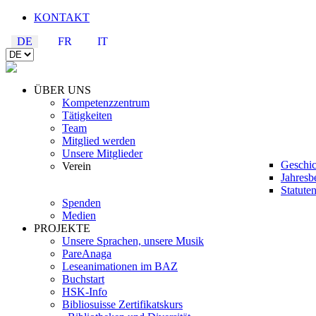
KONTAKT
DE
FR
IT
ÜBER UNS
Kompetenzzentrum
Tätigkeiten
Team
Mitglied werden
Unsere Mitglieder
Geschic
Verein
Jahresb
Statute
Spenden
Medien
PROJEKTE
Unsere Sprachen, unsere Musik
PareAnaga
Leseanimationen im BAZ
Buchstart
HSK-Info
Bibliosuisse Zertifikatskurs