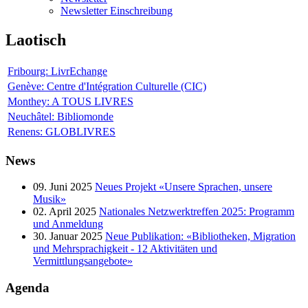
Newsletter Einschreibung
Laotisch
Fribourg: LivrEchange
Genève: Centre d'Intégration Culturelle (CIC)
Monthey: A TOUS LIVRES
Neuchâtel: Bibliomonde
Renens: GLOBLIVRES
News
09. Juni 2025
Neues Projekt «Unsere Sprachen, unsere
Musik»
02. April 2025
Nationales Netzwerktreffen 2025: Programm
und Anmeldung
30. Januar 2025
Neue Publikation: «Bibliotheken, Migration
und Mehrsprachigkeit - 12 Aktivitäten und
Vermittlungsangebote»
Agenda