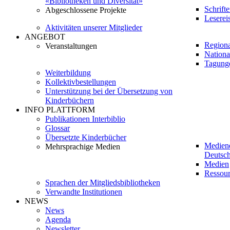
«Bibliotheken und Diversität»
Schrift
Abgeschlossene Projekte
Leserei
Aktivitäten unserer Mitglieder
ANGEBOT
Regiona
Veranstaltungen
Nationa
Tagung
Weiterbildung
Kollektivbestellungen
Unterstützung bei der Übersetzung von
Kinderbüchern
INFO PLATTFORM
Publikationen Interbiblio
Glossar
Übersetzte Kinderbücher
Medien
Mehrsprachige Medien
Deutsch
Medien
Ressour
Sprachen der Mitgliedsbibliotheken
Verwandte Institutionen
NEWS
News
Agenda
Newsletter