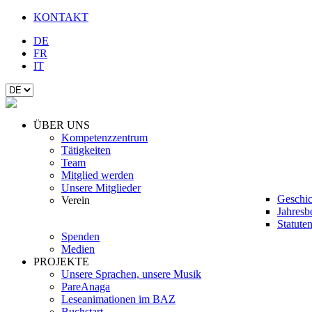
KONTAKT
DE
FR
IT
ÜBER UNS
Kompetenzzentrum
Tätigkeiten
Team
Mitglied werden
Unsere Mitglieder
Geschic
Verein
Jahresb
Statute
Spenden
Medien
PROJEKTE
Unsere Sprachen, unsere Musik
PareAnaga
Leseanimationen im BAZ
Buchstart