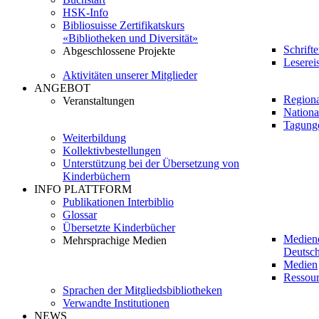
HSK-Info
Bibliosuisse Zertifikatskurs
«Bibliotheken und Diversität»
Schrift
Abgeschlossene Projekte
Leserei
Aktivitäten unserer Mitglieder
ANGEBOT
Regiona
Veranstaltungen
Nationa
Tagung
Weiterbildung
Kollektivbestellungen
Unterstützung bei der Übersetzung von
Kinderbüchern
INFO PLATTFORM
Publikationen Interbiblio
Glossar
Übersetzte Kinderbücher
Medien
Mehrsprachige Medien
Deutsch
Medien
Ressour
Sprachen der Mitgliedsbibliotheken
Verwandte Institutionen
NEWS