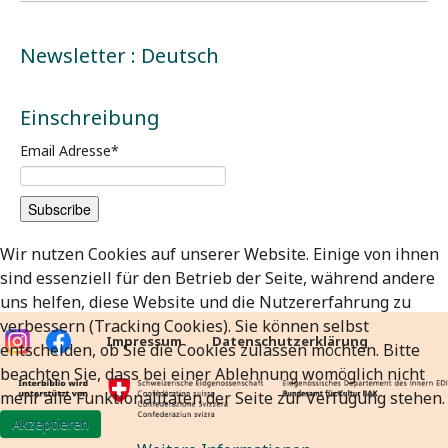
Newsletter : Deutsch
Einschreibung
Email Adresse
*
Wir nutzen Cookies auf unserer Website. Einige von ihnen
sind essenziell für den Betrieb der Seite, während andere
uns helfen, diese Website und die Nutzererfahrung zu
verbessern (Tracking Cookies). Sie können selbst
Impressum
Datenschutzerklärung
entscheiden, ob Sie die Cookies zulassen möchten. Bitte
beachten Sie, dass bei einer Ablehnung womöglich nicht
mehr alle Funktionalitäten der Seite zur Verfügung stehen.
Akzeptieren