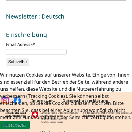
Newsletter : Deutsch
Einschreibung
Email Adresse
*
Wir nutzen Cookies auf unserer Website. Einige von ihnen
sind essenziell für den Betrieb der Seite, während andere
uns helfen, diese Website und die Nutzererfahrung zu
verbessern (Tracking Cookies). Sie können selbst
Impressum
Datenschutzerklärung
entscheiden, ob Sie die Cookies zulassen möchten. Bitte
beachten Sie, dass bei einer Ablehnung womöglich nicht
mehr alle Funktionalitäten der Seite zur Verfügung stehen.
Akzeptieren