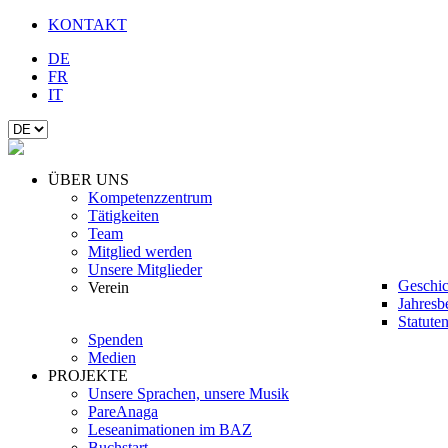
KONTAKT
DE
FR
IT
ÜBER UNS
Kompetenzzentrum
Tätigkeiten
Team
Mitglied werden
Unsere Mitglieder
Geschic
Verein
Jahresb
Statute
Spenden
Medien
PROJEKTE
Unsere Sprachen, unsere Musik
PareAnaga
Leseanimationen im BAZ
Buchstart