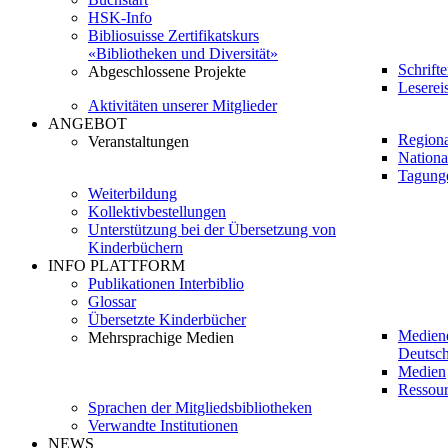
HSK-Info
Bibliosuisse Zertifikatskurs
«Bibliotheken und Diversität»
Schrift
Abgeschlossene Projekte
Leserei
Aktivitäten unserer Mitglieder
ANGEBOT
Regiona
Veranstaltungen
Nationa
Tagung
Weiterbildung
Kollektivbestellungen
Unterstützung bei der Übersetzung von
Kinderbüchern
INFO PLATTFORM
Publikationen Interbiblio
Glossar
Übersetzte Kinderbücher
Medien
Mehrsprachige Medien
Deutsch
Medien
Ressour
Sprachen der Mitgliedsbibliotheken
Verwandte Institutionen
NEWS