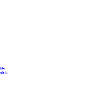
hte
ericht
n