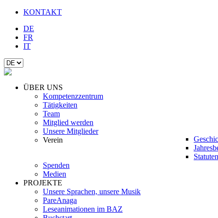
KONTAKT
DE
FR
IT
ÜBER UNS
Kompetenzzentrum
Tätigkeiten
Team
Mitglied werden
Unsere Mitglieder
Geschic
Verein
Jahresb
Statute
Spenden
Medien
PROJEKTE
Unsere Sprachen, unsere Musik
PareAnaga
Leseanimationen im BAZ
Buchstart