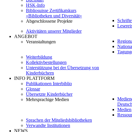
HSK-Info
Bibliosuisse Zertifikatskurs
«Bibliotheken und Diversität»
Schrift
Abgeschlossene Projekte
Leserei
Aktivitäten unserer Mitglieder
ANGEBOT
Regiona
Veranstaltungen
Nationa
Tagung
Weiterbildung
Kollektivbestellungen
Unterstützung bei der Übersetzung von
Kinderbüchern
INFO PLATTFORM
Publikationen Interbiblio
Glossar
Übersetzte Kinderbücher
Medien
Mehrsprachige Medien
Deutsch
Medien
Ressour
Sprachen der Mitgliedsbibliotheken
Verwandte Institutionen
NEWS