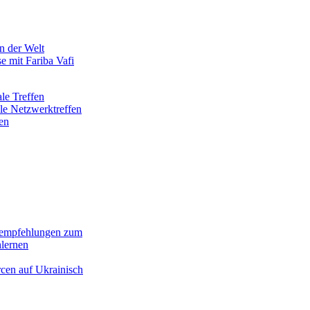
en der Welt
se mit Fariba Vafi
le Treffen
le Netzwerktreffen
en
empfehlungen zum
lernen
cen auf Ukrainisch