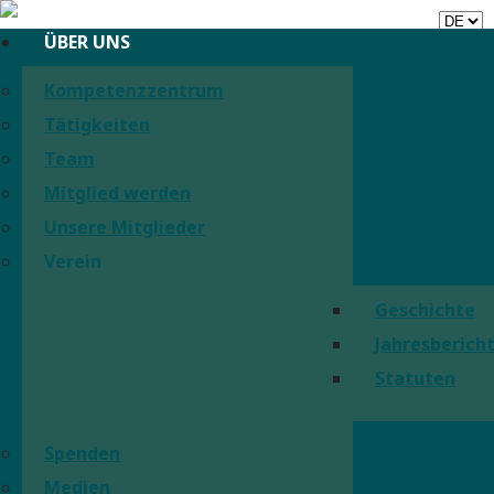
KONTAKT
ÜBER UNS
Kompetenzzentrum
Tätigkeiten
Team
Mitglied werden
Unsere Mitglieder
Verein
Geschichte
Jahresberich
Statuten
Spenden
Medien