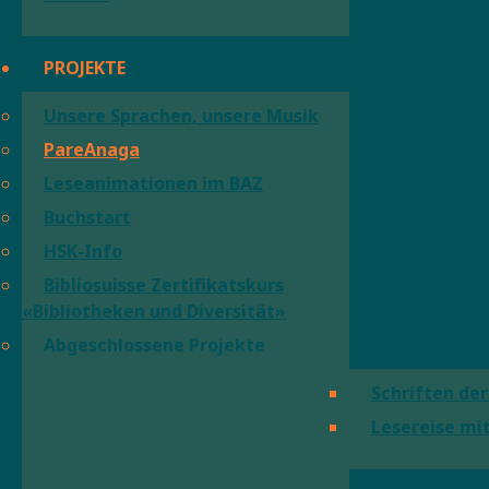
PROJEKTE
Unsere Sprachen, unsere Musik
PareAnaga
Leseanimationen im BAZ
Buchstart
HSK-Info
Bibliosuisse Zertifikatskurs
«Bibliotheken und Diversität»
Abgeschlossene Projekte
Schriften der
Lesereise mit