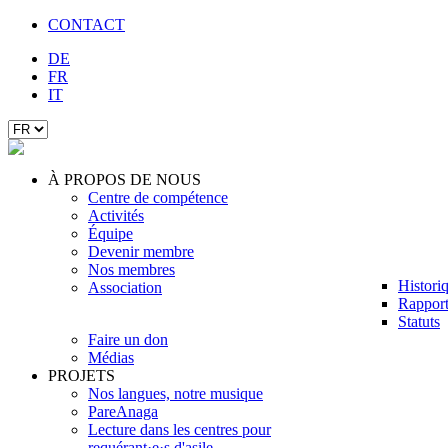
CONTACT
DE
FR
IT
À PROPOS DE NOUS
Centre de compétence
Activités
Équipe
Devenir membre
Nos membres
Histori
Association
Rapport
Statuts
Faire un don
Médias
PROJETS
Nos langues, notre musique
PareAnaga
Lecture dans les centres pour
requérant·e·s d'asile