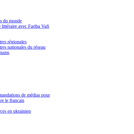
es du monde
littéraire avec Fariba Vafi
res régionales
res nationales du réseau
iums
andations de médias pour
e le français
ces en ukrainien