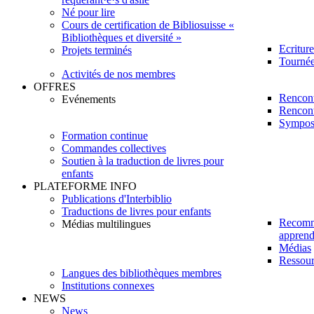
Né pour lire
Cours de certification de Bibliosuisse «
Bibliothèques et diversité »
Ecritur
Projets terminés
Tournée 
Activités de nos membres
OFFRES
Rencont
Evénements
Rencont
Sympos
Formation continue
Commandes collectives
Soutien à la traduction de livres pour
enfants
PLATEFORME INFO
Publications d'Interbiblio
Traductions de livres pour enfants
Recomm
Médias multilingues
apprendr
Médias
Ressour
Langues des bibliothèques membres
Institutions connexes
NEWS
News