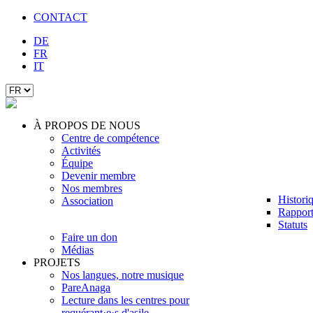
CONTACT
DE
FR
IT
À PROPOS DE NOUS
Centre de compétence
Activités
Équipe
Devenir membre
Nos membres
Histori
Association
Rapport
Statuts
Faire un don
Médias
PROJETS
Nos langues, notre musique
PareAnaga
Lecture dans les centres pour
requérant·e·s d'asile