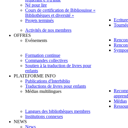
Né pour lire
Cours de certification de Bibliosuisse «
Bibliothèques et diversité »
Ecritur
Projets terminés
Tournée 
Activités de nos membres
OFFRES
Rencont
Evénements
Rencont
Sympos
Formation continue
Commandes collectives
Soutien à la traduction de livres pour
enfants
PLATEFORME INFO
Publications d'Interbiblio
Traductions de livres pour enfants
Recomm
Médias multilingues
apprendr
Médias
Ressour
Langues des bibliothèques membres
Institutions connexes
NEWS
News