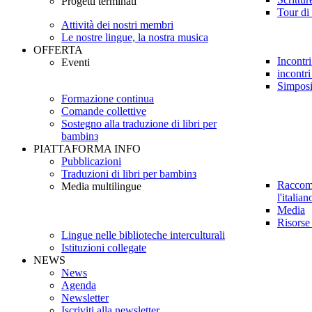
Progetti terminati
Tour di 
Attività dei nostri membri
Le nostre lingue, la nostra musica
OFFERTA
Incontri
Eventi
incontri
Simpos
Formazione continua
Comande collettive
Sostegno alla traduzione di libri per
bambinз
PIATTAFORMA INFO
Pubblicazioni
Traduzioni di libri per bambinз
Raccoma
Media multilingue
l'italian
Media
Risorse
Lingue nelle biblioteche interculturali
Istituzioni collegate
NEWS
News
Agenda
Newsletter
Iscriviti alla newsletter