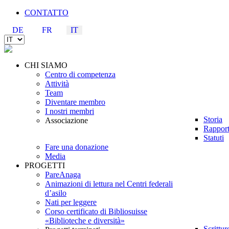
CONTATTO
DE
FR
IT
CHI SIAMO
Centro di competenza
Attività
Team
Diventare membro
I nostri membri
Storia
Associazione
Rapport
Statuti
Fare una donazione
Media
PROGETTI
PareAnaga
Animazioni di lettura nel Centri federali
d’asilo
Nati per leggere
Corso certificato di Bibliosuisse
«Biblioteche e diversità»
Scrittu