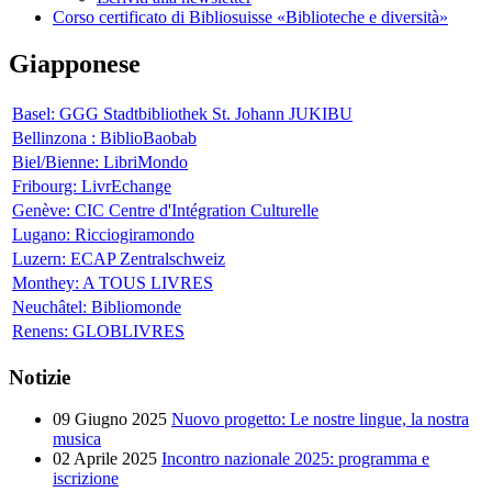
Corso certificato di Bibliosuisse «Biblioteche e diversità»
Giapponese
Basel: GGG Stadtbibliothek St. Johann JUKIBU
Bellinzona : BiblioBaobab
Biel/Bienne: LibriMondo
Fribourg: LivrEchange
Genève: CIC Centre d'Intégration Culturelle
Lugano: Ricciogiramondo
Luzern: ECAP Zentralschweiz
Monthey: A TOUS LIVRES
Neuchâtel: Bibliomonde
Renens: GLOBLIVRES
Notizie
09 Giugno 2025
Nuovo progetto: Le nostre lingue, la nostra
musica
02 Aprile 2025
Incontro nazionale 2025: programma e
iscrizione