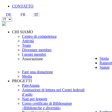
CONTATTO
DE
FR
IT
CHI SIAMO
Centro di competenza
Attività
Team
Diventare membro
I nostri membri
Storia
Associazione
Rapport
Statuti
Fare una donazione
Media
PROGETTI
PareAnaga
Animazioni di lettura nel Centri federali
d’asilo
Nati per leggere
Corso certificato di Bibliosuisse
«Biblioteche e diversità»
Scrittu