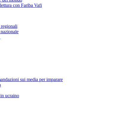
lettura con Fariba Vafi
 regionali
 nazionale
i
ndazioni sui media per imparare
o
 in ucraino