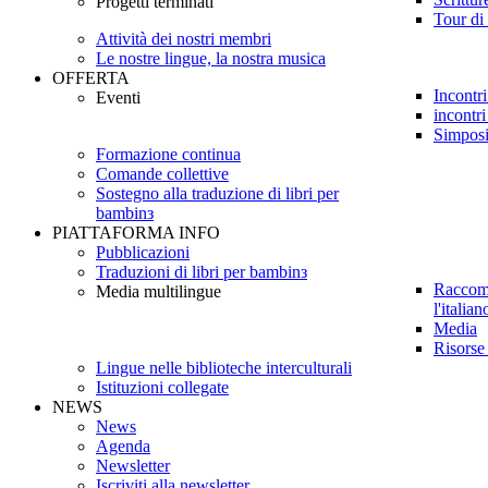
Progetti terminati
Tour di 
Attività dei nostri membri
Le nostre lingue, la nostra musica
OFFERTA
Incontri
Eventi
incontri
Simpos
Formazione continua
Comande collettive
Sostegno alla traduzione di libri per
bambinз
PIATTAFORMA INFO
Pubblicazioni
Traduzioni di libri per bambinз
Raccoma
Media multilingue
l'italian
Media
Risorse
Lingue nelle biblioteche interculturali
Istituzioni collegate
NEWS
News
Agenda
Newsletter
Iscriviti alla newsletter