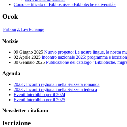
Corso certificato di Bibliosuisse «Biblioteche e diversità»
Orok
Fribourg: LivrEchange
Notizie
09 Giugno 2025
Nuovo progetto: Le nostre lingue, la nostra m
02 Aprile 2025
Incontro nazionale 2025: programma e iscrizio
30 Gennaio 2025
Publicazione del catalogo "Biblioteche, migraz
Agenda
2023 : Incontri regionali nella Svizzera romanda
2023 : Incontri regionali nella Svizzera tedesca
Eventi Interbiblio per il 2024
Eventi Interbiblio per il 2025
Newsletter : italiano
Iscrizione