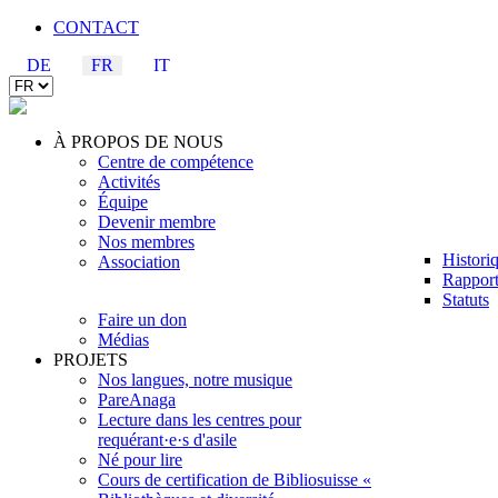
CONTACT
DE
FR
IT
À PROPOS DE NOUS
Centre de compétence
Activités
Équipe
Devenir membre
Nos membres
Histori
Association
Rapport
Statuts
Faire un don
Médias
PROJETS
Nos langues, notre musique
PareAnaga
Lecture dans les centres pour
requérant·e·s d'asile
Né pour lire
Cours de certification de Bibliosuisse «