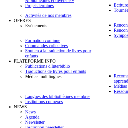
Bibliothèques et diversité »
Ecritur
Projets terminés
Tournée 
Activités de nos membres
OFFRES
Rencont
Evénements
Rencont
Sympos
Formation continue
Commandes collectives
Soutien à la traduction de livres pour
enfants
PLATEFORME INFO
Publications d'Interbiblio
Traductions de livres pour enfants
Recomm
Médias multilingues
apprendr
Médias
Ressour
Langues des bibliothèques membres
Institutions connexes
NEWS
News
Agenda
Newsletter
Inscription newsletter