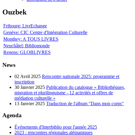
Ouzbek
Fribourg: LivrEchange
Genève: CIC Centre d'Intégration Culturelle
Monthey: A TOUS LIVRES
Neuchâtel: Bibliomonde
Renens: GLOBLIVRES
News
02 Avril 2025
Rencontre nationale 2025: programme et
inscription
30 Janvier 2025
Publication du catalogue « Bibliothèques,
migration et plurilinguisme - 12 activités et offres de
médiation culturelle »
13 Janvier 2025
Traduction de l'album "Dans mon corps"
Agenda
Événements d'Interbiblio pour l'année 2025
2023 : rencontres régionales alémaniques